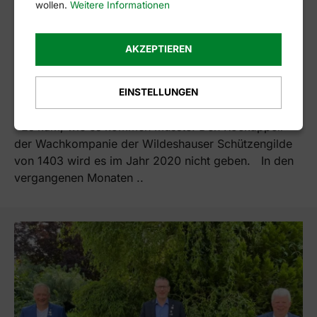
wollen.
Weitere Informationen
AKZEPTIEREN
03.11.2020
EINSTELLUNGEN
Rockappell 2020 ist abgesagt!
Es kam, wie es kommen musste: Den Rockappell
der Wachkompanie der Wildeshauser Schützengilde
von 1403 wird es im Jahr 2020 nicht geben. In den
vergangenen Monaten ..