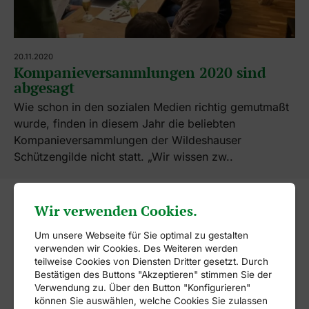
20.11.2020
Kompanieversammlungen 2020 sind
abgesagt
Wie schon in den sozialen Medien richtig gemutmaßt
wurde, finden in diesem Jahr die beliebten
Kompanieversammlungen der Wildeshauser
Schützengilde nicht statt. „Wir wissen zw..
Wir verwenden Cookies.
Um unsere Webseite für Sie optimal zu gestalten
verwenden wir Cookies. Des Weiteren werden
teilweise Cookies von Diensten Dritter gesetzt. Durch
Bestätigen des Buttons "Akzeptieren" stimmen Sie der
Verwendung zu. Über den Button "Konfigurieren"
können Sie auswählen, welche Cookies Sie zulassen