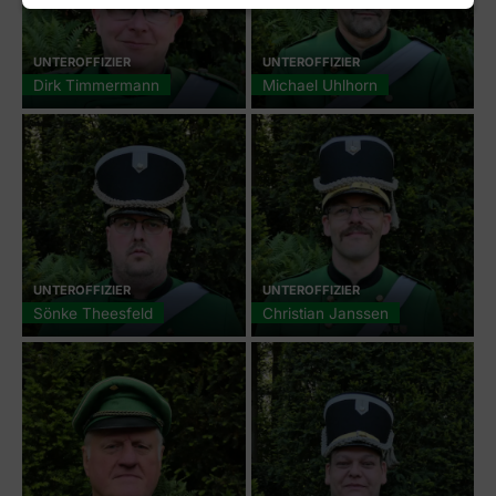
UNTEROFFIZIER
UNTEROFFIZIER
Dirk Timmermann
Michael Uhlhorn
UNTEROFFIZIER
UNTEROFFIZIER
Sönke Theesfeld
Christian Janssen