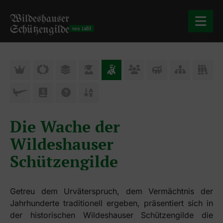
Wildeshauser
Schützengilde
von 1403
Startseite
Die Gilde
Mitgliedsch
Termine
Die Wache der
News
Wildeshauser
Schützengilde
Downloads
Newsletter
Getreu dem Urväterspruch, dem Vermächtnis der
Jahrhunderte traditionell ergeben, präsentiert sich in
Artikelarchi
der historischen Wildeshauser Schützengilde die