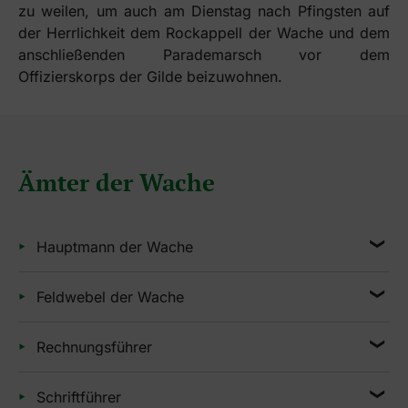
zu weilen, um auch am Dienstag nach Pfingsten auf
der Herrlichkeit dem Rockappell der Wache und dem
anschließenden Parademarsch vor dem
Offizierskorps der Gilde beizuwohnen.
Ämter der Wache
Hauptmann der Wache
Die Kommandogewalt hat der
Hauptmann der
Feldwebel der Wache
Wache
, ihm sind drei weitere Offiziere,
Oberleutnant, Leutnant und Fähnrich unterstellt,
Der
Feldwebel der Wache
, wird von der
Rechnungsführer
die ihre zugeteilten Dienstobliegenheiten in der
Kompanieversammlung für eine Amtszeit von
Wache wahrnehmen. Dann folgt die Gruppe der
zehn Jahren gewählt. Die Kompanie marschiert
Ein
Rechnungsführer
, gewählt für zehn Jahre,
Unteroffiziere, an ihrer Spitze der Feldwebel der
Schriftführer
in zwei Zügen auf. Jeder Zug wird geführt von
ist verantwortlich, dass in Lokalen alles