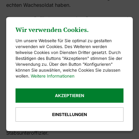
echten Wachesoldat haben.
Zur ersten Beförderung trat Ian Petermann vor, der
nach 2 Jähriger Probezeit nun zum Soldaten
Wir verwenden Cookies.
befördert wurde.
Um unsere Webseite für Sie optimal zu gestalten
Ebenso freuen durfte sich Denis Nicoalus, der vom
verwenden wir Cookies. Des Weiteren werden
teilweise Cookies von Diensten Dritter gesetzt. Durch
Gefreiten zum Obergefreiten befördert wurde.
Bestätigen des Buttons "Akzeptieren" stimmen Sie der
Verwendung zu. Über den Button "Konfigurieren"
Tobias Wuttke darf sich nunmehr Stabsgefreiter
können Sie auswählen, welche Cookies Sie zulassen
nennen.
wollen.
Weitere Informationen
Obergefreite Michael Uhlhorn, Christian Janssen und
AKZEPTIEREN
Sönke Theesfeld wurden gar zum Unteroffizier
befördert.
EINSTELLUNGEN
Weiter ging es mit dem ehemaligen Unteroffizier
Thomas Hentschel. Er ist inzwischen
Stabsunteroffizier.