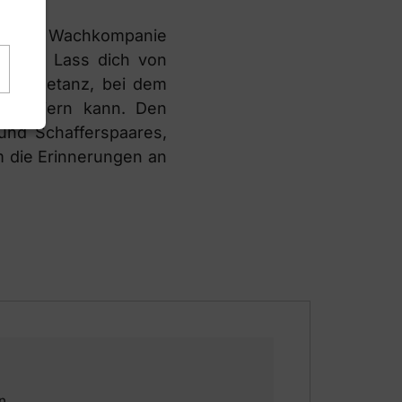
ten“. Die Wachkompanie
änken. Lass dich von
n Wachetanz, bei dem
st feiern kann. Den
und Schafferspaares,
m die Erinnerungen an
n.