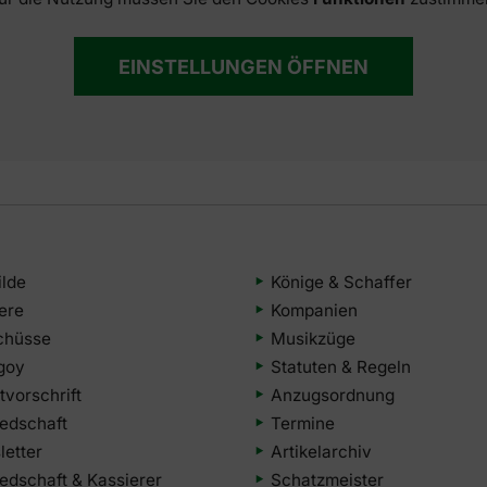
EINSTELLUNGEN ÖFFNEN
ilde
Könige & Schaffer
iere
Kompanien
chüsse
Musikzüge
goy
Statuten & Regeln
tvorschrift
Anzugsordnung
iedschaft
Termine
etter
Artikelarchiv
iedschaft & Kassierer
Schatzmeister