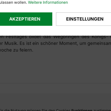
ulassen wollen.
Weitere Informationen
ussaal steigt die Party mit den „Steyrtaler Musikan
r Wachestube gegen eine kleine Spende mit Getr
AKZEPTIEREN
EINSTELLUNGEN
begeistern und feiere bis in die Nacht! Erlebe de
usik und Tanz nach getaner Arbeit einmal selb
len Festtages bildet das Wegbringen des Königs- 
cher Musik. Es ist ein schöner Moment, um gemeinsa
oche zu feiern.
ür die Nutzung müssen Sie den Cookies
Funktionen
zustimme