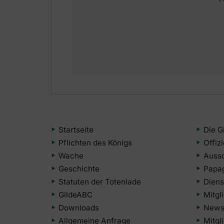
Startseite
Die G
Pflichten des Königs
Offiz
Wache
Auss
Geschichte
Papa
Statuten der Totenlade
Diens
GildeABC
Mitgl
Downloads
Newsl
Allgemeine Anfrage
Mitgl