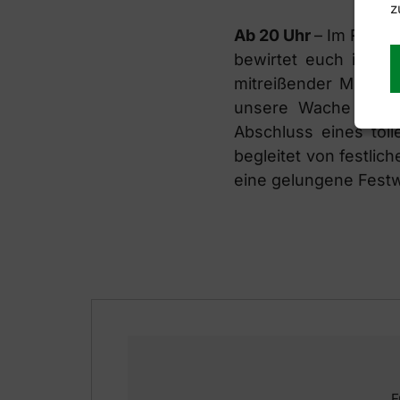
z
Ab 20 Uhr
– Im Ratha
bewirtet euch in de
mitreißender Musik 
unsere Wache mit M
Abschluss eines tol
begleitet von festli
eine gelungene Festw
F