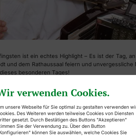
ngsten ist ein echtes Highlight – Es ist der Tag, 
dt und dem Rathaussaal feiern und unvergessliche
 dieses besonderen Tages!
on König und Schaffer auf der Herrlichkeit mit Roc
Wir verwenden Cookies.
festlichen Umzug durch die Stadt, begleitet von P
sind herzlich eingeladen, aktiv am Umzug teilzune
m unsere Webseite für Sie optimal zu gestalten verwenden wi
ookies. Des Weiteren werden teilweise Cookies von Diensten
ildeshauser Schützengilde lädt im Festzelt zur „Ink
ritter gesetzt. Durch Bestätigen des Buttons "Akzeptieren"
in! Tanzt, feiert und erlebt eine Party voller Spa
timmen Sie der Verwendung zu. Über den Button
Konfigurieren" können Sie auswählen, welche Cookies Sie
n.