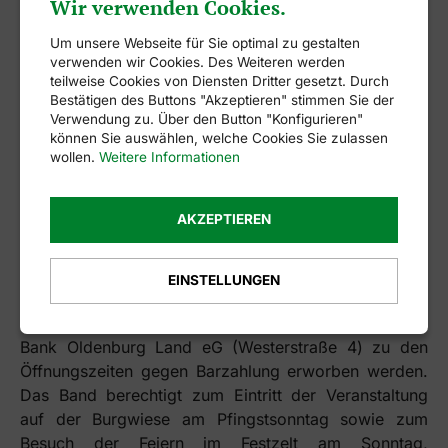
Besucher/Besucherinnen aus. Es gibt Unterschiede in
Wir verwenden Cookies.
der Handhabung für Mitglieder der Wildeshauser
Um unsere Webseite für Sie optimal zu gestalten
Schützengilde und Nichtmitglieder:
verwenden wir Cookies. Des Weiteren werden
teilweise Cookies von Diensten Dritter gesetzt. Durch
Für Mitglieder
Bestätigen des Buttons "Akzeptieren" stimmen Sie der
Verwendung zu. Über den Button "Konfigurieren"
Alle Mitglieder können sich ein Wochenarmband
können Sie auswählen, welche Cookies Sie zulassen
wollen.
Weitere Informationen
vorab am Donnerstagnachmittag, Freitagnachmittag
und Samstagvormittag vor Pfingsten am
Kassencontainer auf dem Marktplatz abholen.
AKZEPTIEREN
Für Nichtmitglieder
EINSTELLUNGEN
Ein Wochenarmband für volljährige Gäste kostet EUR
48 EUR und kann ab Freitag, 15.05.2026, in der VR
Bank Oldenburg Land eG (Westerstraße 4) zu den
Öffnungszeiten gegen Barzahlung erworben werden.
Das Band berechtigt zum Eintritt der Veranstaltung
auf der Burgwiese am Pfingstsonntag sowie zum
Besuch der Feiern im Festzelt am Sonntag,