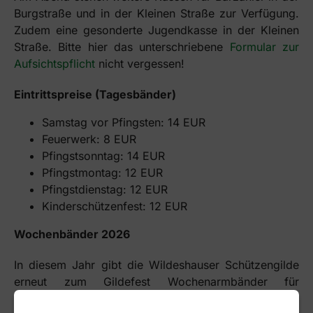
Burgstraße und in der Kleinen Straße zur Verfügung.
Zudem eine gesonderte Jugendkasse in der Kleinen
Straße. Bitte hier das unterschriebene
Formular zur
Aufsichtspflicht
nicht vergessen!
Eintrittspreise (Tagesbänder)
Samstag vor Pfingsten: 14 EUR
Feuerwerk: 8 EUR
Pfingstsonntag: 14 EUR
Pfingstmontag: 12 EUR
Pfingstdienstag: 12 EUR
Kinderschützenfest: 12 EUR
Wochenbänder 2026
In diesem Jahr gibt die Wildeshauser Schützengilde
erneut zum Gildefest Wochenarmbänder für
volljährige Gildemitglieder und für volljährige