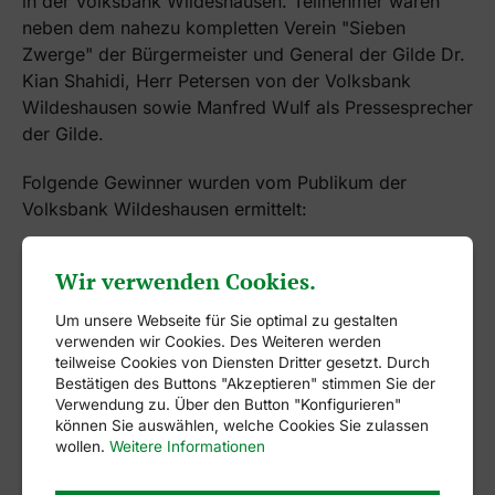
in der Volksbank Wildeshausen. Teilnehmer waren
neben dem nahezu kompletten Verein "Sieben
Zwerge" der Bürgermeister und General der Gilde Dr.
Kian Shahidi, Herr Petersen von der Volksbank
Wildeshausen sowie Manfred Wulf als Pressesprecher
der Gilde.
Folgende Gewinner wurden vom Publikum der
Volksbank Wildeshausen ermittelt:
Wir verwenden Cookies.
1. Preis Cortney Mc Vicker
Um unsere Webseite für Sie optimal zu gestalten
verwenden wir Cookies. Des Weiteren werden
2. Preis Lea-Sophie Müller
teilweise Cookies von Diensten Dritter gesetzt. Durch
Bestätigen des Buttons "Akzeptieren" stimmen Sie der
3. Preis Pia Martina Becker und Hannah Sophie
Verwendung zu. Über den Button "Konfigurieren"
können Sie auswählen, welche Cookies Sie zulassen
Freytag
wollen.
Weitere Informationen