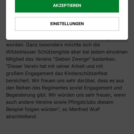
AKZEPTIEREN
Die Wildeshauser Schützengilde bedankt sich ganz
herzlich und ausdrücklich bei allen Kindern, die bei
diesem Malwettbewerb mitgemacht haben. Es sind
EINSTELLUNGEN
tolle Bilder mit Motiven rund um das Gildefest aber
vor allem um das Kinderschützenfest herum gemalt
worden. Ganz besonders möchte sich die
Wildeshauser Schützengilde aber bei jedem einzelnen
Mitglied des Vereins "Sieben Zwerge" bedanken.
"Dieser Verein hat mit seiner Arbeit und mit
großem Engagement das Kinderschützenfest
bereichert. Wir freuen uns sehr darüber, dass es aus
den Reihen des Regimentes soviel Engagement und
Begeisterung gibt. Wir würden uns sehr freuen, wenn
auch andere Vereine sowie Pfingstclubs diesem
Beispiel folgen würden", so Manfred Wulf
abschließend.