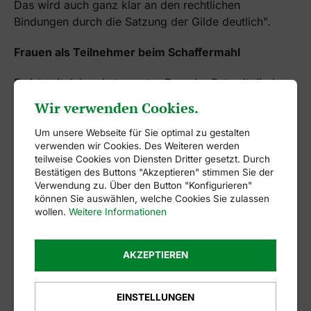
Das wird auch ganz klar an den rechtlichen
Bindungen durch die Satzung der Gilde deutlich".
Frauen als Teilnehmer beim Schaffermahl
Es ist seit Jahrzehnten guter Brauch, Ratsmitglieder,
Förderer und Ehrengäste die sich für die Stadt
Wir verwenden Cookies.
Wildeshausen und die Gilde verdient gemacht
haben, zum Schaffermahl einzuladen. Dies bezieht
Um unsere Webseite für Sie optimal zu gestalten
verwenden wir Cookies. Des Weiteren werden
sich auf Gäste beiderlei Geschlechts. Demnach ist es
teilweise Cookies von Diensten Dritter gesetzt. Durch
so, dass nicht wie in Bremen, Frauen sehr wohl als
Bestätigen des Buttons "Akzeptieren" stimmen Sie der
Gast bei unserer Schaffermahlzeit sehr gerne gesehen
Verwendung zu. Über den Button "Konfigurieren"
sind. Das ist in der Vergangenheit so gewesen und
können Sie auswählen, welche Cookies Sie zulassen
wollen.
Weitere Informationen
dies wird in der Zukunft auch selbstverständlich so
beizubehalten.
AKZEPTIEREN
Bürgermeisterkandidatur von Frauen in
Wildeshausen
EINSTELLUNGEN
Hier ist im Paragraph 17 der Statuten der