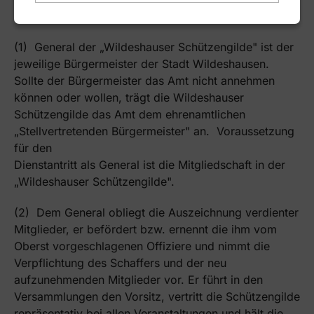
Wildeshauser Schützengilde folgendes geregelt:
(1) General der „Wildeshauser Schützengilde" ist der
jeweilige Bürgermeister der Stadt Wildeshausen.
Sollte der Bürgermeister das Amt nicht annehmen
können oder wollen, trägt die Wildeshauser
Schützengilde das Amt dem ehrenamtlichen
„Stellvertretenden Bürgermeister" an. Voraussetzung
für den
Dienstantritt als General ist die Mitgliedschaft in der
„Wildeshauser Schützengilde".
(2) Dem General obliegt die Auszeichnung verdienter
Mitglieder, er befördert bzw. ernennt die ihm vom
Oberst vorgeschlagenen Offiziere und nimmt die
Verpflichtung des Schaffers und der neu
aufzunehmenden Mitglieder vor. Er führt in den
Versammlungen den Vorsitz, vertritt die Schützengilde
repräsentativ bei allen Veranstaltungen und hält die