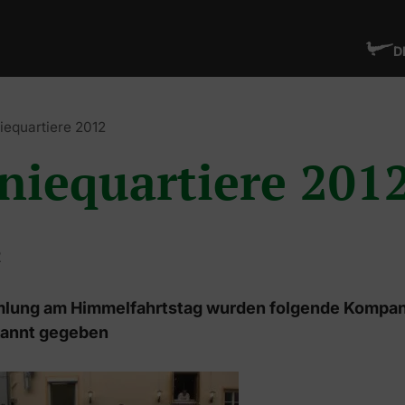
D
equartiere 2012
iequartiere 201
2
mlung am Himmelfahrtstag wurden folgende Kompan
kannt gegeben