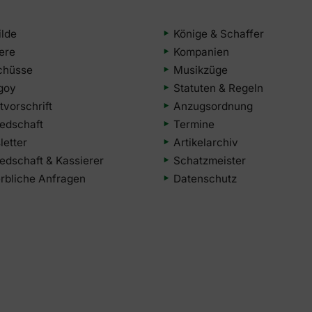
ilde
Könige & Schaffer
iere
Kompanien
chüsse
Musikzüge
goy
Statuten & Regeln
tvorschrift
Anzugsordnung
iedschaft
Termine
etter
Artikelarchiv
iedschaft & Kassierer
Schatzmeister
bliche Anfragen
Datenschutz