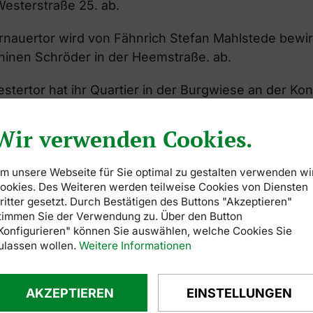
esterstraße 25. ab.
rnauertor wird von Fähnrich Stefan Mahlstede bewirt
inen Schröder in der Heemstraße. ab.
estertor hat ihr Quartier in der Burgwiese an der Ko
h Jörn Ahlers.
Wir verwenden Cookies.
ntetor hat ihr Quartier beim ehemaligen Getränkemar
d sie von Fähnrich Arne Tschöpe
m unsere Webseite für Sie optimal zu gestalten verwenden wi
ookies. Des Weiteren werden teilweise Cookies von Diensten
ritter gesetzt. Durch Bestätigen des Buttons "Akzeptieren"
chkompanie hat mit Fähnrich Thomas Seyffart ihr Qu
timmen Sie der Verwendung zu. Über den Button
Konfigurieren" können Sie auswählen, welche Cookies Sie
ulassen wollen.
Weitere Informationen
AKZEPTIEREN
EINSTELLUNGEN