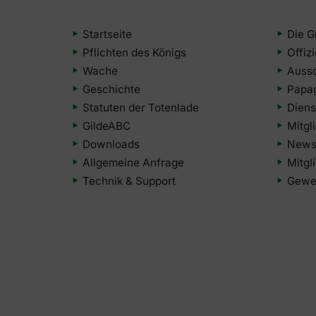
Startseite
Die G
Pflichten des Königs
Offiz
Wache
Auss
Geschichte
Papa
Statuten der Totenlade
Diens
GildeABC
Mitgl
Downloads
Newsl
Allgemeine Anfrage
Mitgl
Technik & Support
Gewer