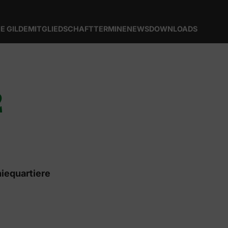
IE GILDE
MITGLIEDSCHAFT
TERMINE
NEWS
DOWNLOADS
2
iequartiere