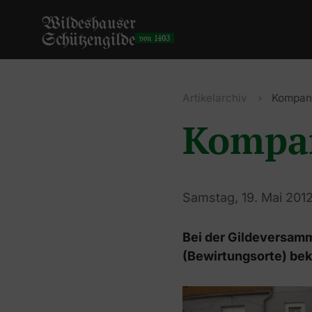
Wildeshauser
Schützengilde
von 1403
Artikelarchiv
Kompani
Kompan
Samstag, 19. Mai 201
Bei der Gildeversam
(Bewirtungsorte) be