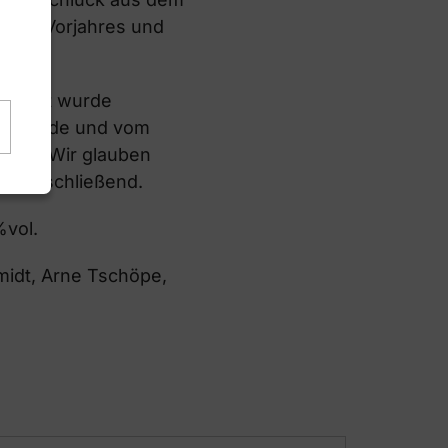
 des Vorjahres und
rkostet wurde
tzengilde und vom
nden. Wir glauben
ulf abschließend.
%vol.
midt, Arne Tschöpe,