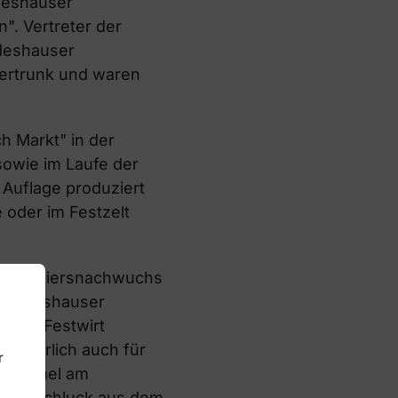
ldeshauser
". Vertreter der
ldeshauser
ertrunk und waren
h Markt" in der
sowie im Laufe der
n Auflage produziert
 oder im Festzelt
er Offiziersnachwuchs
r Wildeshauser
e ein Festwirt
 natürlich auch für
r
gsformel am
ftigen Schluck aus dem