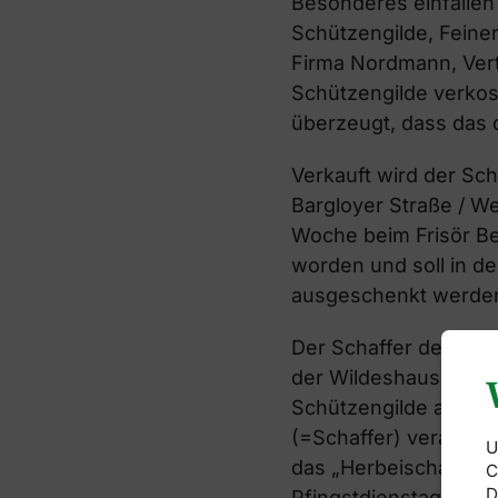
Besonderes einfallen 
Schützengilde, Feiner
Firma Nordmann, Vert
Schützengilde verko
überzeugt, dass das 
Verkauft wird der Sch
Bargloyer Straße / We
Woche beim Frisör Ber
worden und soll in d
ausgeschenkt werde
Der Schaffer der Wil
der Wildeshauser Sch
Schützengilde am Pfin
(=Schaffer) verantwor
U
das „Herbeischaffen"
C
D
Pfingstdienstag nimmt