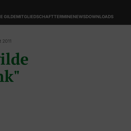
IE GILDE
MITGLIEDSCHAFT
TERMINE
NEWS
DOWNLOADS
t 2011
ilde
nk"