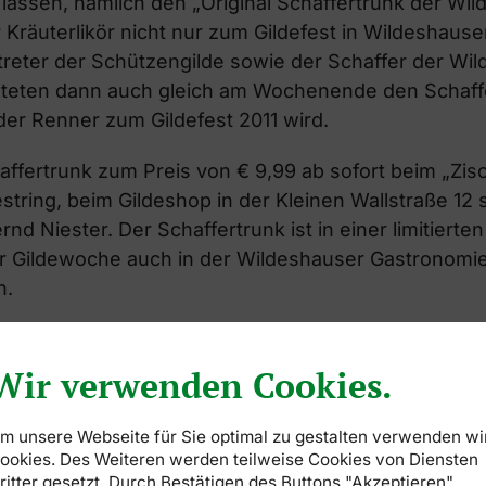
lassen, nämlich den „Original Schaffertrunk der Wi
 Kräuterlikör nicht nur zum Gildefest in Wildeshausen
reter der Schützengilde sowie der Schaffer der Wi
steten dann auch gleich am Wochenende den Schaff
der Renner zum Gildefest 2011 wird.
affertrunk zum Preis von € 9,99 ab sofort beim „Zisc
string, beim Gildeshop in der Kleinen Wallstraße 12 
nd Niester. Der Schaffertrunk ist in einer limitierte
er Gildewoche auch in der Wildeshauser Gastronomie
n.
deshauser Schützengilde aktuell Arne Tschöpe ist d
ützengilde. Er wird alljährlich von Wahlmännern de
Wir verwenden Cookies.
gstdienstag gewählt. Der Schaffer war historisch wi
tlich für den gesamten Ablauf des Gildefestes, somit
m unsere Webseite für Sie optimal zu gestalten verwenden wi
 von Speisen und Getränken. Nach der Verpflichtun
ookies. Des Weiteren werden teilweise Cookies von Diensten
ritter gesetzt. Durch Bestätigen des Buttons "Akzeptieren"
 der Schaffer mit seiner Frau traditionell einen krä