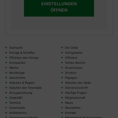
EINSTELLUNGEN
ÖFFNEN
Startseite
Die Gilde
Könige & Schaffer
Königskette
Pflichten des Königs
Offiziere
Kompanien
Hohes Gericht
Wache
Ausschüsse
Musikzüge
Struktur
Geschichte
Papagoy
Statuten & Regeln
Statuten der Gilde
Statuten der Totenlade
Dienstvorschrift
Anzugsordnung
Häufige Fragen
GildeABC
Mitgliedschaft
Termine
News
Downloads
Newsletter
Artikelarchiv
Kontakt
Allgemeine Anfrage
Mitgliedschaft & Kassierer