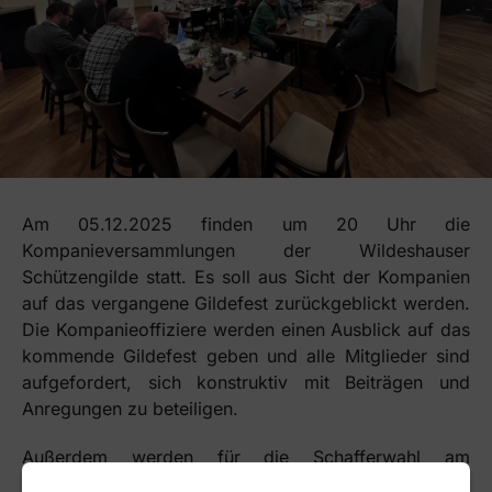
Am 05.12.2025 finden um 20 Uhr die
Kompanieversammlungen der Wildeshauser
Schützengilde statt. Es soll aus Sicht der Kompanien
auf das vergangene Gildefest zurückgeblickt werden.
Die Kompanieoffiziere werden einen Ausblick auf das
kommende Gildefest geben und alle Mitglieder sind
aufgefordert, sich konstruktiv mit Beiträgen und
Anregungen zu beteiligen.
Außerdem werden für die Schafferwahl am
Pfingstdienstag die Wahlmänner der Kompanien