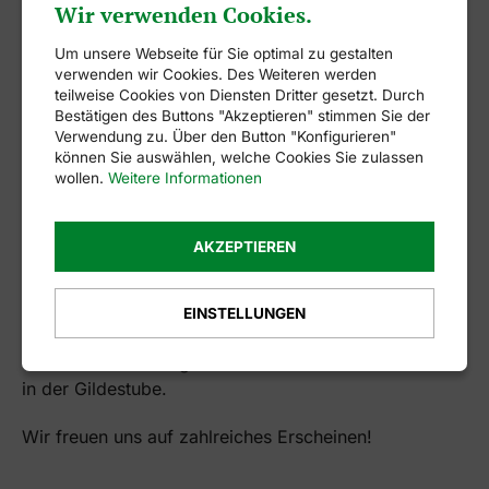
Wir verwenden Cookies.
bestimmt.
Um unsere Webseite für Sie optimal zu gestalten
Die Versammlungsorte:
verwenden wir Cookies. Des Weiteren werden
teilweise Cookies von Diensten Dritter gesetzt. Durch
1. Kompanie – Ratskompanie mit Hauptmann
Bestätigen des Buttons "Akzeptieren" stimmen Sie der
Jörg Kramer -> Altes Amtshaus
Verwendung zu. Über den Button "Konfigurieren"
können Sie auswählen, welche Cookies Sie zulassen
2. Kompanie – Cornauertor mit Hauptmann
wollen.
Weitere Informationen
Frank Görke -> Gildestube (Pielepoggensaal)
3. Kompanie – Westertor mit Hauptmann
Thomas Finkenzeller -> Hemelinger Bierstube
AKZEPTIEREN
4. Kompanie – Huntetor mit Hauptmann Stefan
Mahlstede -> Gildestube (Reitersaal)
EINSTELLUNGEN
Für alle Versammlungsteilnehmer gibt es im Anschluss
an die Versammlungen ab 22:30 Uhr ein Fass Freibier
in der Gildestube.
Wir freuen uns auf zahlreiches Erscheinen!