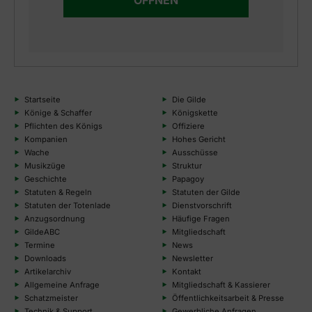
Startseite
Die Gilde
Könige & Schaffer
Königskette
Pflichten des Königs
Offiziere
Kompanien
Hohes Gericht
Wache
Ausschüsse
Musikzüge
Struktur
Geschichte
Papagoy
Statuten & Regeln
Statuten der Gilde
Statuten der Totenlade
Dienstvorschrift
Anzugsordnung
Häufige Fragen
GildeABC
Mitgliedschaft
Termine
News
Downloads
Newsletter
Artikelarchiv
Kontakt
Allgemeine Anfrage
Mitgliedschaft & Kassierer
Schatzmeister
Öffentlichkeitsarbeit & Presse
Technik & Support
Gewerbliche Anfragen