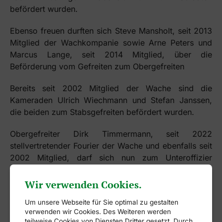
befördert wurden.
Ebenso freuen durften sich Steve Mansholt, seit 2013
Mitglied der Wachkompanie sowie Arne Peters und
Marcus Lange, seit 2014 Mitglied, über die
Beförderung vom Gefreiten zum Obergefreiten
Bereits seit 2002 Mitglied der Wache sind die
Kameraden Ulrich Wiechmann und Stefan Janssen,
die beiden zum Stabsgefreiten befördert wurden.
Obergefreiter Dirk Timmermann, seit 2022
stellvertretender Fourier der Wache und ebenfalls seit
2002 Mitglied, darf sich nun zum Unteroffizier
nennen.
Wir verwenden Cookies.
Auch innerhalb der Tamboure gab es in diesem Jahr
eine Beförderung. Markus Wulf wurde zum Gefreiten
Um unsere Webseite für Sie optimal zu gestalten
verwenden wir Cookies. Des Weiteren werden
ernannt.
teilweise Cookies von Diensten Dritter gesetzt. Durch